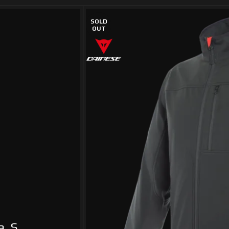
SOLD
OUT
, S