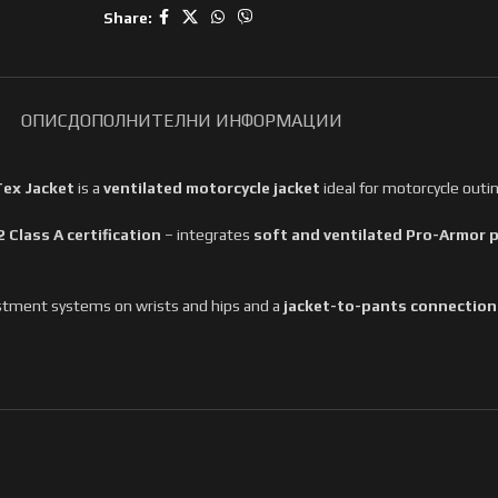
Share:
ОПИС
ДОПОЛНИТЕЛНИ ИНФОРМАЦИИ
ex Jacket
is a
ventilated motorcycle jacket
ideal for motorcycle outi
 Class A certification
– integrates
soft and ventilated Pro-Armor 
stment systems on wrists and hips and a
jacket-to-pants connection