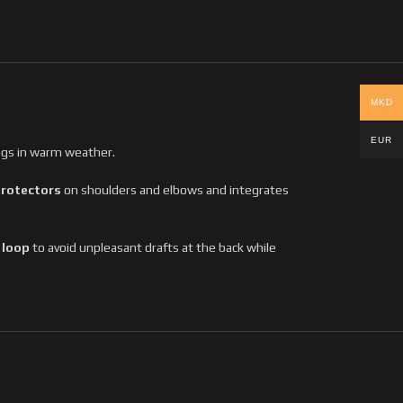
MKD
EUR
ngs in warm weather.
protectors
on shoulders and elbows and integrates
 loop
to avoid unpleasant drafts at the back while