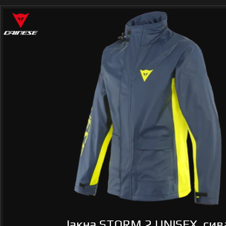
Јакна STORM 2 UNISEX, сива