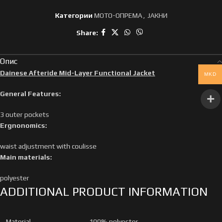
Категории
МОТО-ОПРЕМА
,
ЈАКНИ
Share:
Опис
Dainese Afteride Mid-Layer Functional Jacket
MKD
General Features:
3 outer pockets
Ergnonomics:
waist adjustment with coulisse
Main materials:
polyester
ADDITIONAL PRODUCT INFORMATION
Material
100% polyester