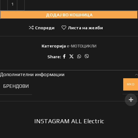
ДОДАЈ ВО КОШНИЦА
Спореди
Листа на желби
Категорија
e-МОТОЦИКЛИ
Share:
Дополнителни информации
MKD
БРЕНДОВИ
DYU
INSTAGRAM ALL Electric