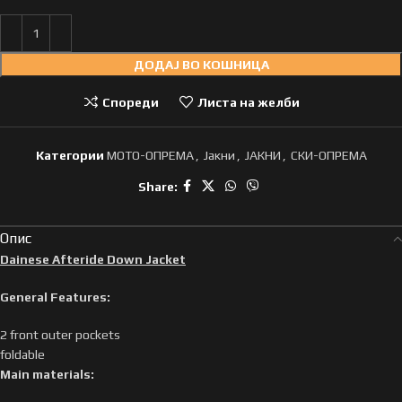
ДОДАЈ ВО КОШНИЦА
Спореди
Листа на желби
Категории
МОТО-ОПРЕМА
,
Јакни
,
ЈАКНИ
,
СКИ-ОПРЕМА
Share:
Опис
Dainese Afteride Down Jacket
General Features:
2 front outer pockets
foldable
Main materials: