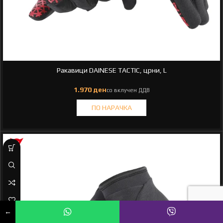
Ракавици DAINESE TACTIC, црни, L
←