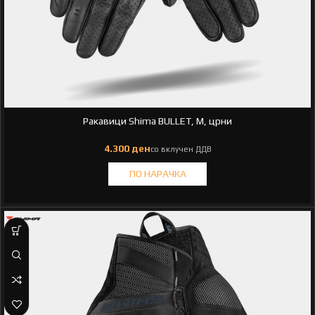
Ракавици Shima BULLET, M, црни