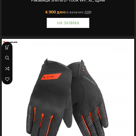
Ракавици Shima D-TOUR WP, XL, црни