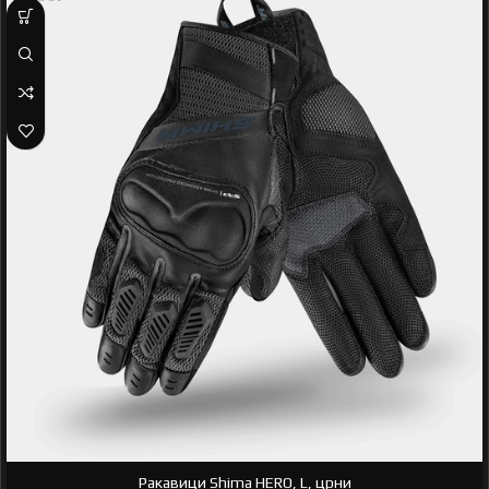
Ракавици Shima HERO, L, црни