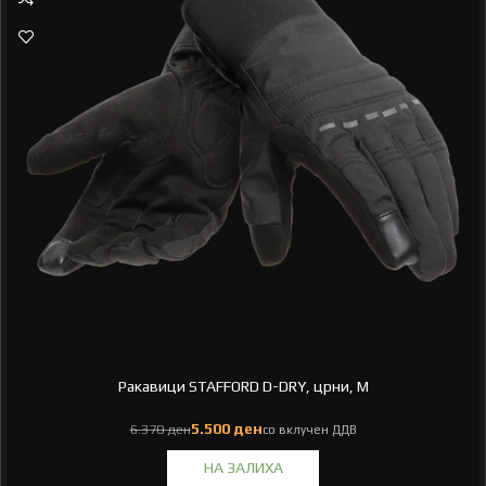
Ракавици STAFFORD D-DRY, црни, M
ден
ден