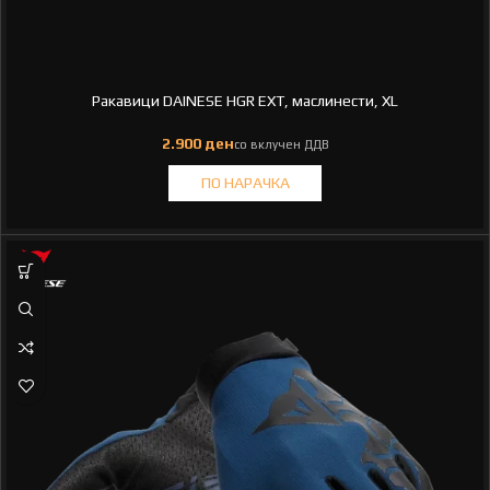
Ракавици DAINESE HGR EXT, маслинести, XL