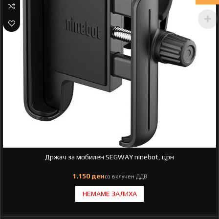
Држач за мобилен SEGWAY ninebot, црн