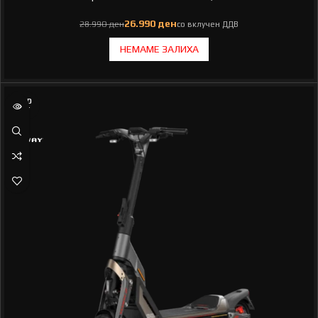
ден
ден
SOLD
OUT