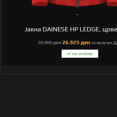
Јакна DAINESE HP LEDGE, црве
26.925
ден
35.900
ден
НА ЗАЛИХА