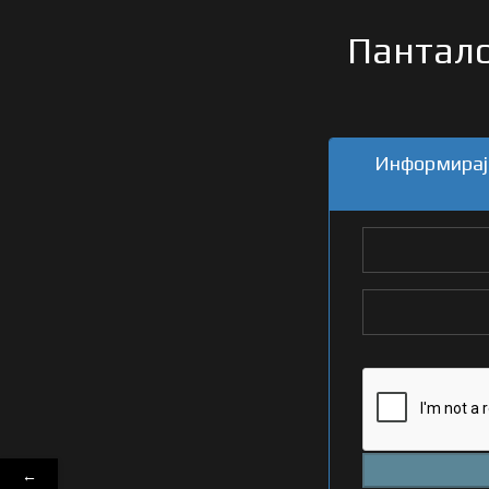
Пантало
Информирајт
←