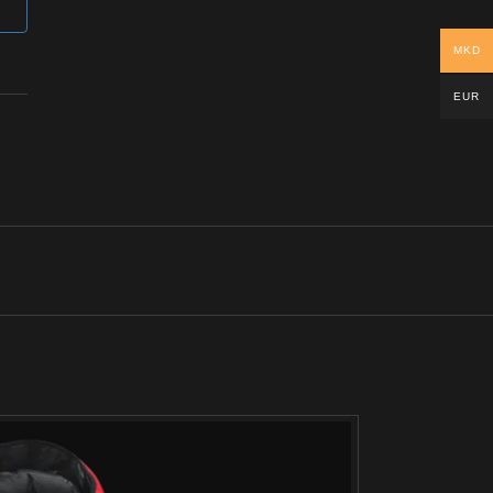
MKD
EUR
-25%