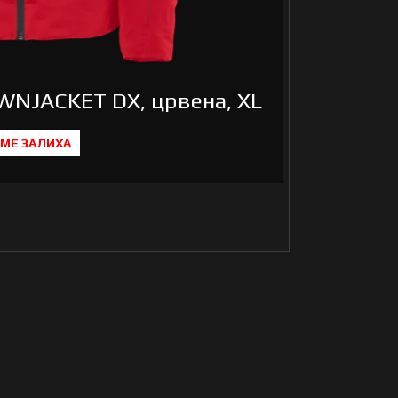
OWNJACKET DX, црвена, XL
Јакна 
МЕ ЗАЛИХА