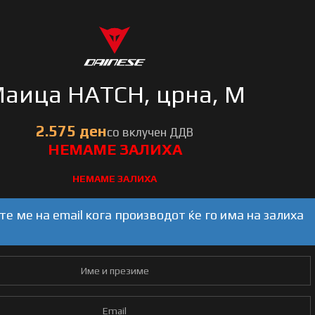
аица HATCH, црна, M
НЕМАМЕ ЗАЛИХА
е ме на email кога производот ќе го има на залиха