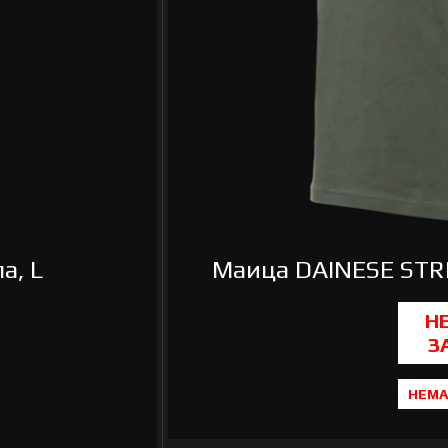
а, L
Маица DAINESE STRI
НЕМА