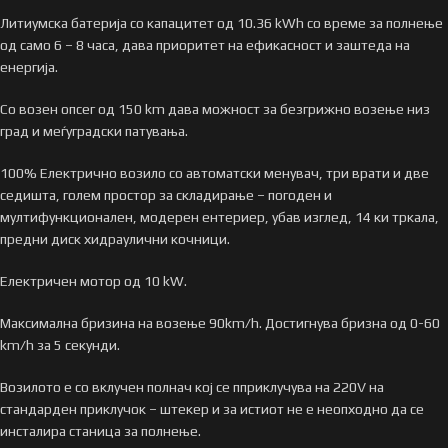
Литиумска батерија со капацитет од 10.36 kWh со време за полнење
од само 6 – 8 часа, дава приоритет на ефикасност и заштеда на
енергија.
Со возен опсег од 150 km дава можност за безгрижно возење низ
град и меѓуградски патувања.
100% Електрично возило со автоматски менувач, три врати и две
седишта, голем простор за складирање – погоден и
мултифункционален, модерен ентериер, убав изглед, 14 ки тркала,
предни диск хидраулични кочници.
Eлектричен мотор од 10 kW.
Максимална бризина на возење 90km/h. Достигнува бризна од 0-60
km/h за 5 секунди.
Возилото е со вклучен полнач кој се пприклучува на 220V на
стандарден приклучок – штекер и за истиот не е неопходно да се
инсталира станица за полнење.