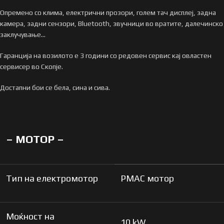
Опремено со клима, електрични прозори, голем тач дисплеј, задна
камера, задни сензори, Bluetooth, звучници во вратите, далечинско
заклучување…
Гаранција на возилото е 3 години со редовен сервис кај овластен
сервисер во Скопје.
Достапни бои се бела, сина и сива.
–
МОТОР
–
Тип на електромотор
PMAC мотор
Моќност на
10 kW