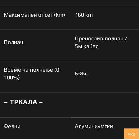
Максимален опсег (km)
160 km
Пренослив полнач /
Полнач
5м кабел
Време на полнење (0-
6-8ч.
100%)
– ТРКАЛА –
Фелни
Алуминиумски
MKD