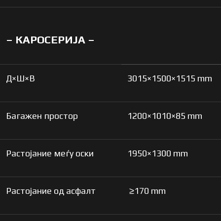
– КАРОСЕРИЈА –
Д×Ш×В
3015×1500×1515 mm
Багажен простор
1200×1010×85 mm
Растојание меѓу оски
1950×1300 mm
Растојание од асфалт
≥170 mm