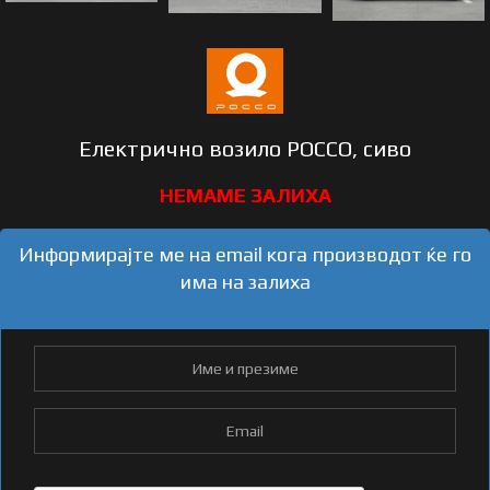
Електрично возило POCCO, сиво
Информирајте ме на email кога производот ќе го
има на залиха