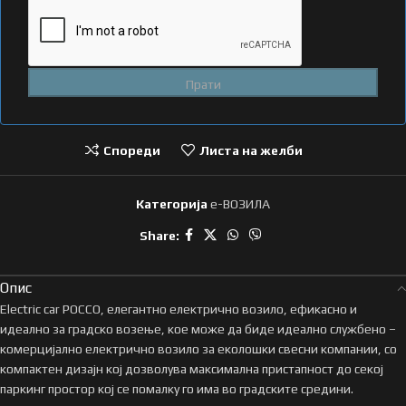
Спореди
Листа на желби
Категорија
e-ВОЗИЛА
Share:
Опис
Electric car POCCO, елегантно електрично возило, ефикасно и
идеално за градско возење, кое може да биде идеално службено –
комерцијално електрично возило за еколошки свесни компании, со
компактен дизајн кој дозволува максимална пристапност до секој
паркинг простор кој се помалку го има во градските средини.