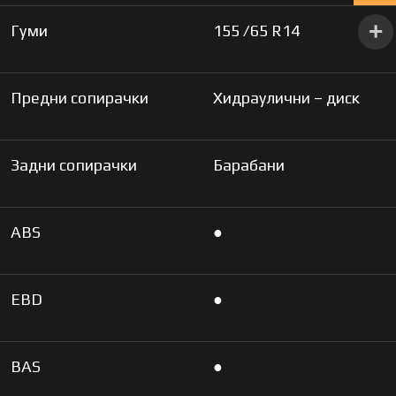
Гуми
155 /65 R14
Предни сопирачки
Хидраулични – диск
Задни сопирачки
Барабани
ABS
●
EBD
●
BAS
●