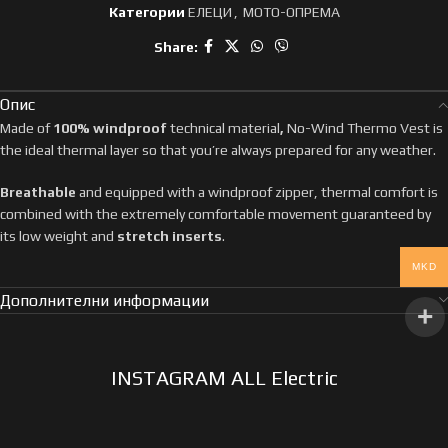
Категории
ЕЛЕЦИ
,
МОТО-ОПРЕМА
Share:
Опис
Made of
100% windproof
technical material
,
No-Wind Thermo Vest is
the ideal thermal layer so that you’re always prepared for any weather.
Breathable
and equipped with a windproof zipper, thermal comfort is
combined with the extremely comfortable movement guaranteed by
its low weight and
stretch inserts
.
MKD
Дополнителни информации
INSTAGRAM ALL Electric