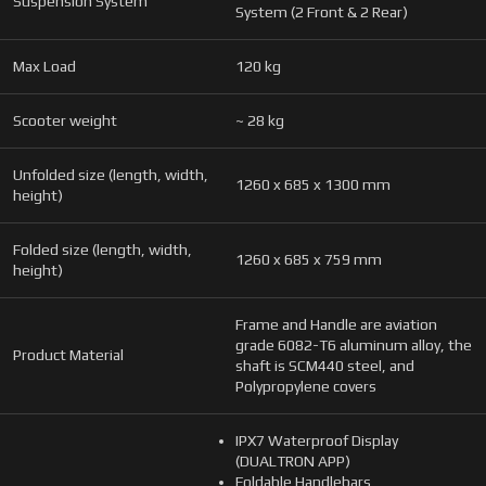
Suspension System
System (2 Front & 2 Rear)
Max Load
120 kg
Scooter weight
~ 28 kg
Unfolded size (length, width,
1260 x 685 x 1300 mm
height)
Folded size (length, width,
1260 x 685 x 759 mm
height)
Frame and Handle are aviation
grade 6082-T6 aluminum alloy, the
Product Material
shaft is SCM440 steel, and
Polypropylene covers
IPX7 Waterproof Display
(DUALTRON APP)
Foldable Handlebars