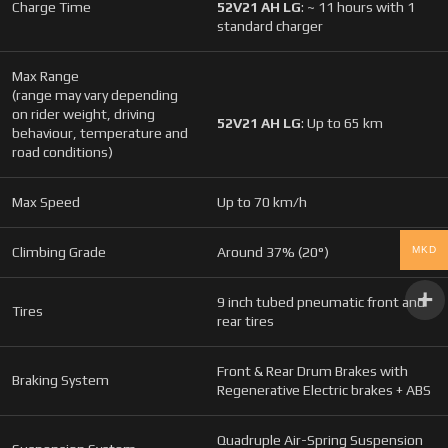
Charge Time
52V21 AH LG
: ~ 11 hours with 1
standard charger
Max Range
(range may vary depending
on rider weight, driving
52V21 AH LG
: Up to 65 km
behaviour, temperature and
road conditions)
Max Speed
Up to 70 km/h
MKD
Climbing Grade
Around 37% (20°)
9 inch tubed pneumatic front and
Tires
rear tires
Front & Rear Drum Brakes with
Braking System
Regenerative Electric brakes + ABS
Quadruple Air-Spring Suspension