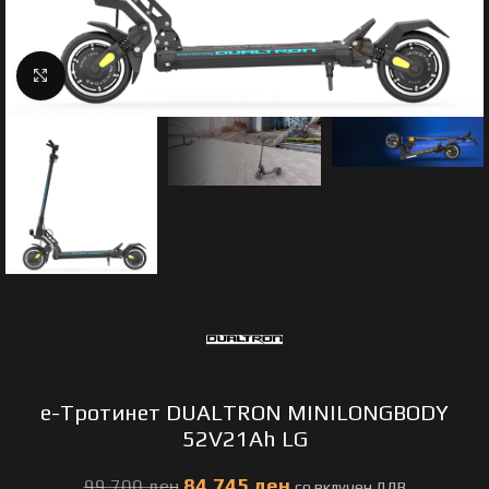
Click to enlarge
e-Тротинет DUALTRON MINILONGBODY
52V21Ah LG
84.745
ден
99.700
ден