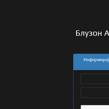
Блузон A
Информирајт