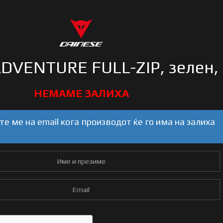
DVENTURE FULL-ZIP, зелен, 
е ме на email кога производот ќе го има на залиха