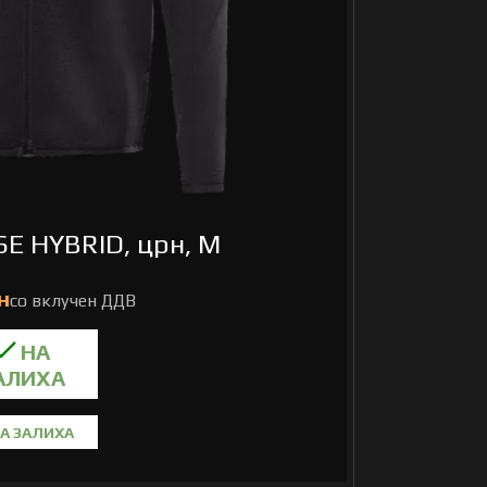
SE HYBRID, црн, M
А ЗАЛИХА