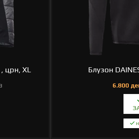
 црн, XL
Блузон DAINE
Н