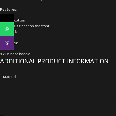
Features:
←
made of cotton
continuous zipper on the front
fanny packs
loose fit
Contents:
1 x Dainese hoodie
ADDITIONAL PRODUCT INFORMATION
Material