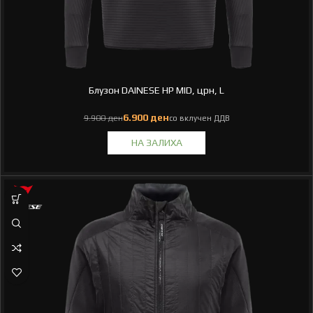
Блузон DAINESE HP MID, црн, L
ден
ден