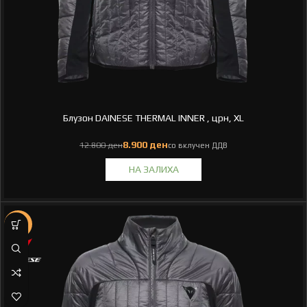
Блузон DAINESE THERMAL INNER , црн, XL
ден
ден
-30%